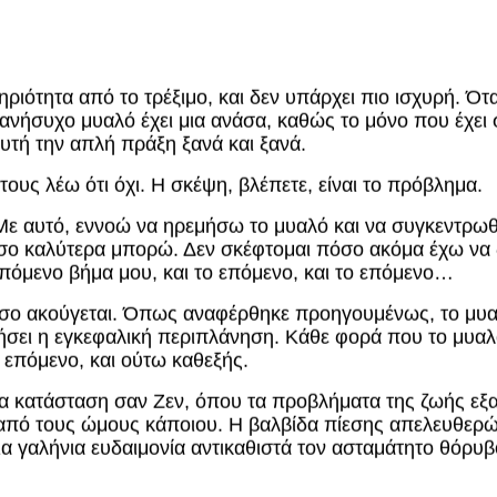
ιότητα από το τρέξιμο, και δεν υπάρχει πιο ισχυρή. Ότα
ο ανήσυχο μυαλό έχει μια ανάσα, καθώς το μόνο που έχει 
υτή την απλή πράξη ξανά και ξανά.
τους λέω ότι όχι. Η σκέψη, βλέπετε, είναι το πρόβλημα.
 Με αυτό, εννοώ να ηρεμήσω το μυαλό και να συγκεντρω
σο καλύτερα μπορώ. Δεν σκέφτομαι πόσο ακόμα έχω να 
επόμενο βήμα μου, και το επόμενο, και το επόμενο…
όσο ακούγεται. Όπως αναφέρθηκε προηγουμένως, το μυαλό
ήσει η εγκεφαλική περιπλάνηση. Κάθε φορά που το μυαλ
 επόμενο, και ούτω καθεξής.
α κατάσταση σαν Ζεν, όπου τα προβλήματα της ζωής εξαφ
από τους ώμους κάποιου. Η βαλβίδα πίεσης απελευθερών
ια γαλήνια ευδαιμονία αντικαθιστά τον ασταμάτητο θόρυ