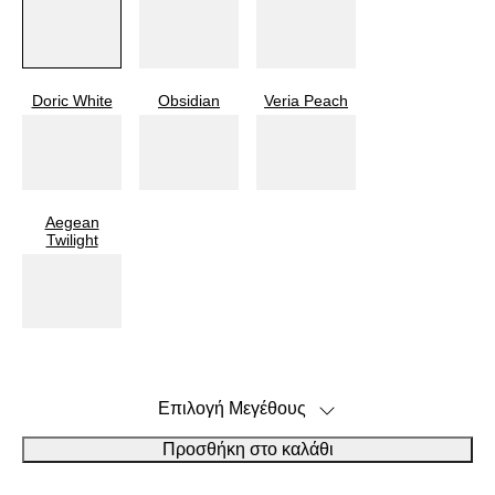
39
40
Doric White
Obsidian
Veria Peach
40.5
41
Aegean
Twilight
42
43
43.5
Βοηθός Μεγεθών
Επιλογή Μεγέθους
Κάντε κλικ στο εικονίδιο για να ειδοποιηθείτε όταν είναι
Προσθήκη στο καλάθι
ξανά διαθέσιμο
44