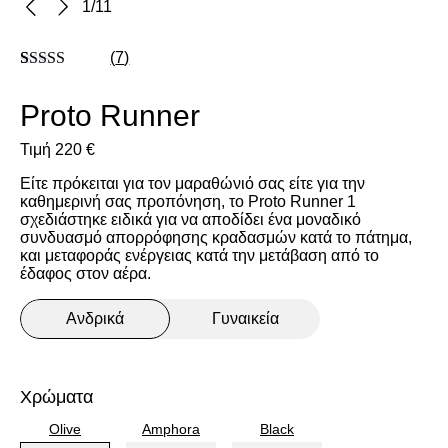
1
/
11
(
7
)
Βαθμολογήθηκε
7
με
4.86
από
Proto Runner
5 με βάση
βαθμολογίες
πελάτη
Τιμή
220
€
Είτε πρόκειται για τον μαραθώνιό σας είτε για την
καθημερινή σας προπόνηση, το Proto Runner 1
σχεδιάστηκε ειδικά για να αποδίδει ένα μοναδικό
συνδυασμό απορρόφησης κραδασμών κατά το πάτημα,
και μεταφοράς ενέργειας κατά την μετάβαση από το
έδαφος στον αέρα.
Ανδρικά
Γυναικεία
Χρώματα
Olive
Amphora
Black