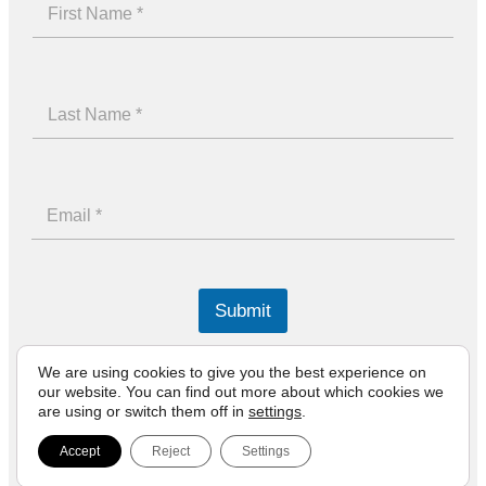
F
i
r
s
t
L
N
a
a
s
m
t
F
e
N
E
i
a
m
r
m
a
s
e
i
t
l
Submit
*
*
N
a
We are using cookies to give you the best experience on
m
our website. You can find out more about which cookies we
e
are using or switch them off in
settings
.
Born of Greece
Accept
Reject
Settings
© 2026 ena athletics | All rights reserved.
Made by Ruler