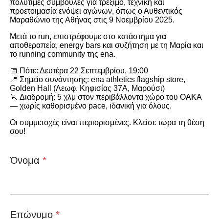
πολύτιμες συμβουλές για τρέξιμο, τεχνική και
προετοιμασία ενόψει αγώνων, όπως ο Αυθεντικός
Μαραθώνιο της Αθήνας στις 9 Νοεμβρίου 2025.
Μετά το run, επιστρέφουμε στο κατάστημα για
αποθεραπεία, energy bars και συζήτηση με τη Μαρία και
το running community της ena.
📅
Πότε:
Δευτέρα 22 Σεπτεμβρίου, 19:00
📍
Σημείο συνάντησης:
ena athletics flagship store,
Golden Hall (Λεωφ. Κηφισίας 37Α, Μαρούσι)
🏃
Διαδρομή:
5 χλμ στον περιβάλλοντα χώρο του ΟΑΚΑ
— χωρίς καθορισμένο pace, ιδανική για όλους.
Οι συμμετοχές είναι περιορισμένες. Κλείσε τώρα τη θέση
σου!
Όνομα
*
Επώνυμο
*